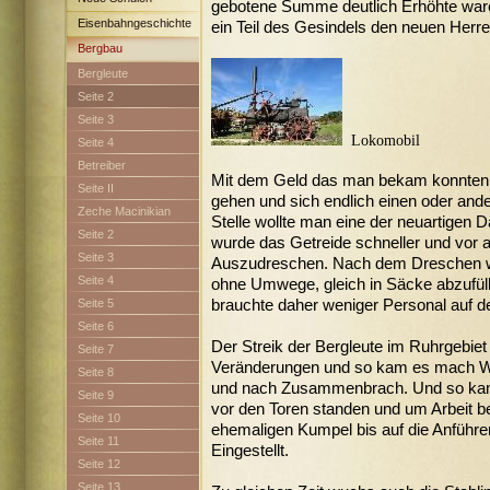
gebotene Summe deutlich Erhöhte ware
Eisenbahngeschichte
ein Teil des Gesindels den neuen Herr
Bergbau
Bergleute
Seite 2
Seite 3
Lokomobil
Seite 4
Betreiber
Mit dem Geld das man bekam konnten s
Seite II
gehen und sich endlich einen oder ande
Zeche Macinikian
Stelle wollte man eine der neuartigen
Seite 2
wurde das Getreide schneller und vor al
Seite 3
Auszudreschen. Nach dem Dreschen w
Seite 4
ohne Umwege, gleich in Säcke abzufüll
Seite 5
brauchte daher weniger Personal auf d
Seite 6
Der Streik der Bergleute im Ruhrgebiet
Seite 7
Veränderungen und so kam es mach Wo
Seite 8
und nach Zusammenbrach. Und so kam 
Seite 9
vor den Toren standen und um Arbeit be
Seite 10
ehemaligen Kumpel bis auf die Anführe
Seite 11
Eingestellt.
Seite 12
Seite 13