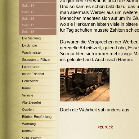
Zu gleichen Zeit wuchs auch die Stahlin
Seite 14
Und so kam es schon bald dazu, das übe
man abermals Werber aus um weitere 
Seite 15
Menschen machten sich auf um ihr Glü
Seite 16
wo sie Herkamen lebten viele in bittere
Seite 17
für Tag schuften musste Zahlten schlec
Seite 18
Die Siedlung
Da waren die Versprechen der Werber.
Maximilian
Ev.Schule
geregelte Arbeitszeit, guten Lohn, Esse
Wachmeister
So machten sich immer mehr junge Mä
ins gelobte Land. Auch nach Hamm.
Strassen u. Plätze
Lutherraner
neuer Friedhof
Feuerwehr
Kanal
Vereine
Alte Ziegellei
Doch die Wahrheit sah anders aus.
Quellen
Bücher Empfehlung
Werbung
<zurück
Kontakt
Schlusswort