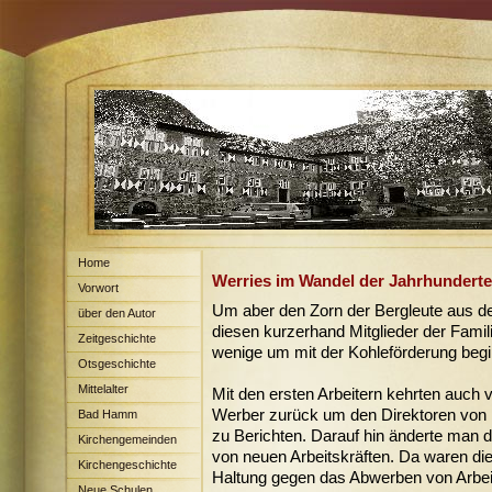
Home
Werries im Wandel der Jahrhunderte
Vorwort
Um aber den Zorn der Bergleute aus 
über den Autor
diesen kurzerhand Mitglieder der Famili
Zeitgeschichte
wenige um mit der Kohleförderung beg
Otsgeschichte
Mittelalter
Mit den ersten Arbeitern kehrten auch 
Werber zurück um den Direktoren von 
Bad Hamm
zu Berichten. Darauf hin änderte man 
Kirchengemeinden
von neuen Arbeitskräften. Da waren di
Kirchengeschichte
Haltung gegen das Abwerben von Arbeit
Neue Schulen