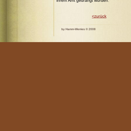
ihrem Amt gedrängt wurden.
<zurück
by Hamm-Werries © 2008