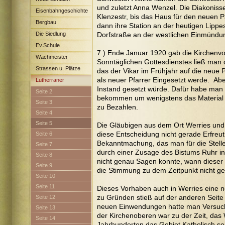
und zuletzt Anna Wenzel. Die Diakonis
Eisenbahngeschichte
Klenzestr, bis das Haus für den neuen P
Bergbau
dann ihre Station an der heutigen Lipp
Die Siedlung
Dorfstraße an der westlichen Einmünd
Maximilian
Ev.Schule
7.) Ende Januar 1920 gab die Kirchenvo
Wachmeister
Sonntäglichen Gottesdienstes ließ man
Strassen u. Plätze
das der Vikar im Frühjahr auf die neue 
als neuer Pfarrer Eingesetzt werde. Abe
Lutherraner
Instand gesetzt würde. Dafür habe man
Seite 2
bekommen um wenigstens das Material z
Seite 3
zu Bezahlen.
Seite 4
Seite 5
Die Gläubigen aus dem Ort Werries und
diese Entscheidung nicht gerade Erfreut
Seite 6
Bekanntmachung, das man für die Stelle
Seite 7
durch einer Zusage des Bistums Ruhr in 
Seite 8
nicht genau Sagen konnte, wann dieser 
Seite 9
die Stimmung zu dem Zeitpunkt nicht ge
Seite 10
Seite 11
Dieses Vorhaben auch in Werries eine 
zu Gründen stieß auf der anderen Seit
Seite 12
neuen Einwendungen hatte man Versuch
Seite 13
der Kirchenoberen war zu der Zeit, das 
Seite 14
Jahrhunderten das Gebiet Katholisch se