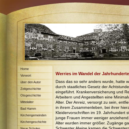
Home
Werries im Wandel der Jahrhunderte
Vorwort
Dass das so sehr anders wurde, hatte 
über den Autor
durch staatliches Gesetz der Achtstund
Zeitgeschichte
eingeführt. Krankenversicherung und R
Otsgeschichte
Arbeitern und Angestellten eine Minimal
Alter. Der Anreiz, versorgt zu sein, ent
Mittelalter
in ihrem Zusammenleben, bei ihrer hier
Bad Hamm
Kleidervorschriften im 19. Jahrhundert s
Kirchengemeinden
junge Frauen immer weniger anziehend.
Kirchengeschichte
Alter wurden immer größer. Zugänge ga
Schwester Alwine kamen die Schwestern L
Neue Schulen