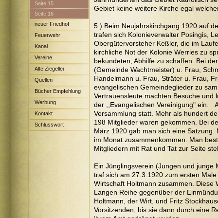
Seite 15
Gebiet keine weitere Kirche egal welche
Seite 16
neuer Friedhof
5.) Beim Neujahrskirchgang 1920 auf 
trafen sich Kolonieverwalter Posingis, 
Feuerwehr
Obergütervorsteher Keßler, die im Laufe
Kanal
kirchliche Not der Kolonie Werries zu 
Vereine
bekundeten, Abhilfe zu schaffen. Bei 
Alte Ziegellei
(Gemeinde Wachtmeister) u. Frau, Schmi
Handelmann u. Frau, Sträter u. Frau, F
Quellen
evangelischen Gemeindeglieder zu samm
Bücher Empfehlung
Vertrauensleute machten Besuche und
Werbung
der ,,Evangelischen Vereinigung" ein.
Versammlung statt. Mehr als hundert d
Kontakt
198 Mitglieder waren gekommen. Bei d
Schlusswort
März 1920 gab man sich eine Satzung. 
im Monat zusammenkommen. Man bestell
Mitgliedern mit Rat und Tat zur Seite ste
Ein Jünglingsverein (Jungen und junge 
traf sich am 27.3.1920 zum ersten Male
Wirtschaft Holtmann zusammen. Diese Wi
Langen Reihe gegenüber der Einmündung
Holtmann, der Wirt, und Fritz Stockhaus
Vorsitzenden, bis sie dann durch eine R