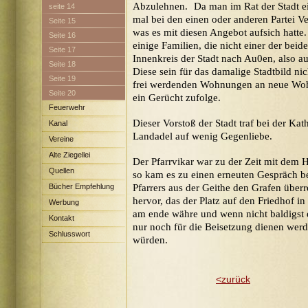
Abzulehnen. Da man im Rat der Stadt ein
seite 14
mal bei den einen oder anderen Partei Ve
Seite 15
was es mit diesen Angebot aufsich hatt
Seite 16
einige Familien, die nicht einer der bei
Seite 17
Innenkreis der Stadt nach Au0en, also a
Seite 18
Diese sein für das damalige Stadtbild ni
Seite 19
frei werdenden Wohnungen an neue Woh
Seite 20
ein Gerücht zufolge.
Feuerwehr
Dieser Vorstoß der Stadt traf bei der Ka
Kanal
Landadel auf wenig Gegenliebe.
Vereine
Alte Ziegellei
Der Pfarrvikar war zu der Zeit mit dem
Quellen
so kam es zu einen erneuten Gespräch be
Bücher Empfehlung
Pfarrers aus der Geithe den Grafen überr
hervor, das der Platz auf den Friedhof in
Werbung
am ende währe und wenn nicht baldigst 
Kontakt
nur noch für die Beisetzung dienen werd
Schlusswort
würden.
<zurück