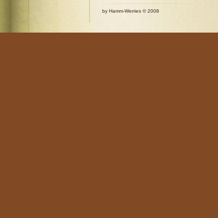
by Hamm-Werries © 2008