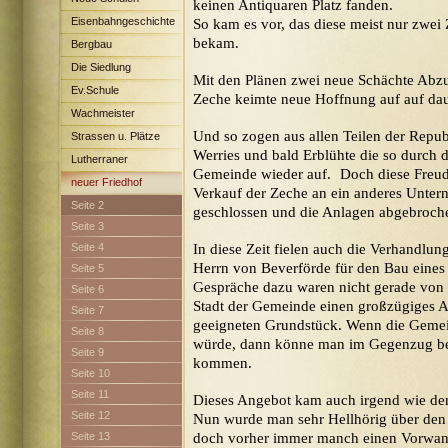
keinen Antiquaren Platz fanden.
Eisenbahngeschichte
So kam es vor, das diese meist nur zwei 
bekam.
Bergbau
Die Siedlung
Mit den Plänen zwei neue Schächte Abzu
Maximilian
Ev.Schule
Zeche keimte neue Hoffnung auf auf daur
Wachmeister
Und so zogen aus allen Teilen der Repu
Strassen u. Plätze
Werries und bald Erblühte die so durch
Lutherraner
Gemeinde wieder auf. Doch diese Freud
neuer Friedhof
Verkauf der Zeche an ein anderes Unter
Seite 2
geschlossen und die Anlagen abgebro
Seite 3
Seite 4
In diese Zeit fielen auch die Verhandlun
Herrn von Beverförde für den Bau eines
Seite 5
Gespräche dazu waren nicht gerade von 
Seite 6
Stadt der Gemeinde einen großzügiges A
Seite 7
geeigneten Grundstück. Wenn die Geme
Seite 8
würde, dann könne man im Gegenzug be
Seite 9
kommen.
Seite 10
Seite 11
Dieses Angebot kam auch irgend wie d
Seite 12
Nun wurde man sehr Hellhörig über den 
Seite 13
doch vorher immer manch einen Vorwan