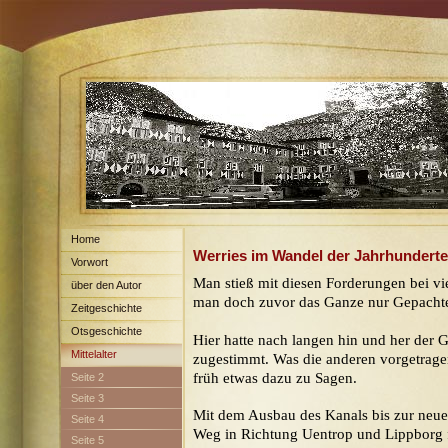
Home
Werries im Wandel der Jahrhunderte
Vorwort
Man stieß mit diesen Forderungen bei vie
über den Autor
man doch zuvor das Ganze nur Gepachte
Zeitgeschichte
Otsgeschichte
Hier hatte nach langen hin und her der
Mittelalter
zugestimmt. Was die anderen vorgetrag
früh etwas dazu zu Sagen.
Seite 2
Seite 3
Mit dem Ausbau des Kanals bis zur neue
Seite 4
Weg in Richtung Uentrop und Lippborg 
Seite 5