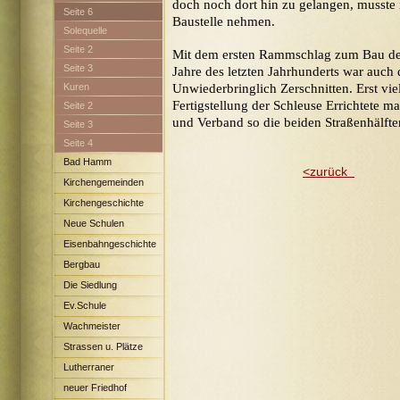
doch noch dort hin zu gelangen, musst
Seite 6
Baustelle nehmen.
Solequelle
Seite 2
Mit dem ersten Rammschlag zum Bau der
Seite 3
Jahre des letzten Jahrhunderts war auch 
Kuren
Unwiederbringlich Zerschnitten. Erst vie
Fertigstellung der Schleuse Errichtete m
Seite 2
und Verband so die beiden Straßenhälfte
Seite 3
Seite 4
Bad Hamm
<zurück
Kirchengemeinden
Kirchengeschichte
Neue Schulen
Eisenbahngeschichte
Bergbau
Die Siedlung
Maximilian
Ev.Schule
Wachmeister
Strassen u. Plätze
Lutherraner
neuer Friedhof