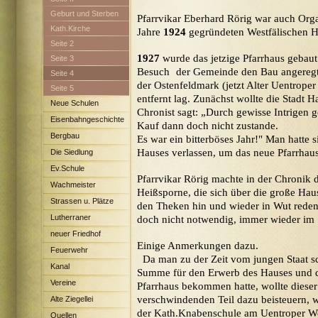
Geburt und Sterben
Pfarrvikar Eberhard Rörig war auch Org
Kath.Kirche
Jahre
1924
gegründeten Westfälischen H
Seite 2
1927
wurde das jetzige Pfarrhaus gebaut
Seite 3
Besuch der Gemeinde den Bau angeregt
Seite 4
der Ostenfeldmark (jetzt Alter Uentrope
Seite 5
entfernt lag. Zunächst wollte die Stadt 
Neue Schulen
Chronist sagt: „Durch gewisse Intrigen
Eisenbahngeschichte
Kauf dann doch nicht zustande.
Bergbau
Es war ein bitterböses Jahr!" Man hatte 
Hauses verlassen, um das neue Pfarrhau
Die Siedlung
Maximilian
Ev.Schule
Pfarrvikar Rörig machte in der Chronik 
Wachmeister
Heißsporne, die sich über die große Haus
Strassen u. Plätze
den Theken hin und wieder in Wut reden,
Lutherraner
doch nicht notwendig, immer wieder im 
neuer Friedhof
Einige Anmerkungen dazu.
Feuerwehr
Da man zu der Zeit vom jungen Staat sc
Kanal
Summe für den Erwerb des Hauses und
Vereine
Pfarrhaus bekommen hatte, wollte dieser
verschwindenden Teil dazu beisteuern, w
Alte Ziegellei
der Kath.Knabenschule am Uentroper W
Quellen