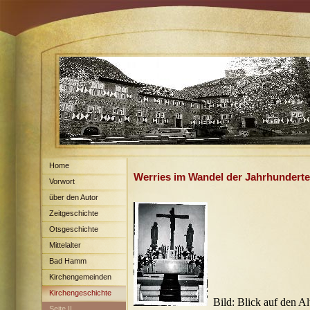
Home
Werries im Wandel der Jahrhunderte
Vorwort
über den Autor
Zeitgeschichte
Otsgeschichte
Mittelalter
Bad Hamm
Kirchengemeinden
Kirchengeschichte
Bild: Blick auf den Al
Seite II