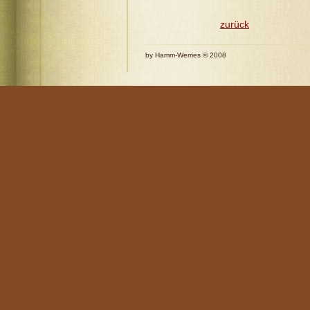
zurück
by Hamm-Werries © 2008