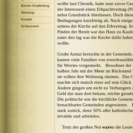
wollte laut Chronik, hatte man zuvor Ge
Bücher Empfehlung
der Interessent einen Erbpachtvertrag (9
Werbung
nebst Grundstück überlassen. Doch dies
Kontakt
Bedingungen kurzfristig ab. Nach einige
seitens der Kirche auf den Erbvertrag.
Schlusswort
Finden der Bereit war das Haus zu Kaufe
unter den lag was die Kirche dafür habe
wollte.
Große Armut herrschte in der Gemeinde
kamen viele Familien von erwerbsunfähi
für Werries vorgemerkt. Bewohner der h
halben Jahr mit der Miete im Rückstand
sie sollten ihre Wohnung räumen. Das G
machte sich manch einer auf sein Glück 
Andere gingen um nicht zu Verhungern z
Geld das man dort bekam, reichte gerad
Die politische wie die kirchliche Gemei
benachbarter Gemeinden angewiesen. Di
stark zurück, denn 50% aller katholisch
invalide und arbeitslos.
Trotz der großen Not
ware
n die Leut