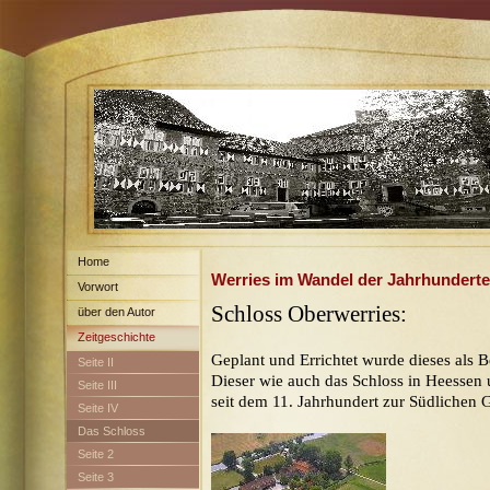
Home
Werries im Wandel der Jahrhunderte
Vorwort
Schloss Oberwerries:
über den Autor
Zeitgeschichte
Geplant und Errichtet wurde dieses als B
Seite II
Dieser wie auch das Schloss in Heessen
Seite III
seit dem 11. Jahrhundert zur Südlichen 
Seite IV
Das Schloss
Oberwerries
Seite 2
Seite 3