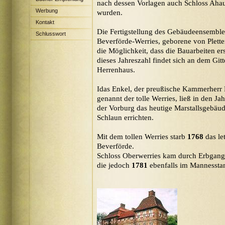
nach dessen Vorlagen auch Schloss Ahau
Werbung
wurden.
Kontakt
Die Fertigstellung des Gebäudeensembl
Schlusswort
Beverförde-Werries, geborene von Pletten
die Möglichkeit, dass die Bauarbeiten e
dieses Jahreszahl findet sich an dem Git
Herrenhaus.
Idas Enkel, der preußische Kammerherr F
genannt der tolle Werries, ließ in den Ja
der Vorburg das heutige Marstallsgebä
Schlaun errichten.
Mit dem tollen Werries starb
1768
das le
Beverförde.
Schloss Oberwerries kam durch Erbgang 
die jedoch
1781
ebenfalls im Mannessta