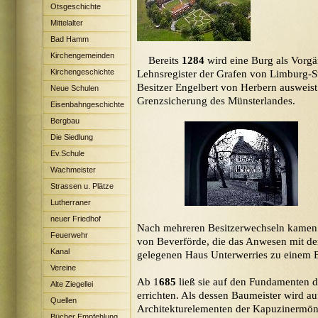
Otsgeschichte
Mittelalter
Bad Hamm
Kirchengemeinden
Bereits
1284
wird eine Burg als Vorgä
Kirchengeschichte
Lehnsregister der Grafen von Limburg-S
Besitzer Engelbert von Herbern ausweist
Neue Schulen
Grenzsicherung des Münsterlandes.
Eisenbahngeschichte
Bergbau
Die Siedlung
Maximilian
Ev.Schule
Wachmeister
Strassen u. Plätze
Lutherraner
neuer Friedhof
Nach mehreren Besitzerwechseln kame
Feuerwehr
von Beverförde, die das Anwesen mit de
Kanal
gelegenen Haus Unterwerries zu einem Be
Vereine
Ab 1
685
ließ sie auf den Fundamenten d
Alte Ziegellei
errichten. Als dessen Baumeister wird a
Quellen
Architekturelementen der Kapuzinermön
Bücher Empfehlung