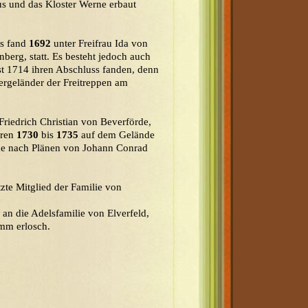
s und das Kloster Werne erbaut
es fand
1692
unter Freifrau Ida von
berg, statt. Es besteht jedoch auch
rst 1714 ihren Abschluss fanden, denn
tergeländer der Freitreppen am
riedrich Christian von Beverförde,
hren
1730
bis
1735
auf dem Gelände
ude nach Plänen von Johann Conrad
tzte Mitglied der Familie von
an die Adelsfamilie von Elverfeld,
mm erlosch.