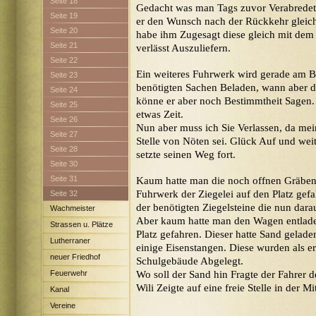
Seite 18
Gedacht was man Tags zuvor Verabredet 
Seite 19
er den Wunsch nach der Rückkehr gleich 
Seite 20
habe ihm Zugesagt diese gleich mit dem
Seite 21
verlässt Auszuliefern.
Seite 22
Ein weiteres Fuhrwerk wird gerade am B
Seite 23
benötigten Sachen Beladen, wann aber de
Seite 24
könne er aber noch Bestimmtheit Sagen. 
Seite 25
etwas Zeit.
Seite 26
Nun aber muss ich Sie Verlassen, da me
Seite 27
Stelle von Nöten sei. Glück Auf und wei
Seite 28
setzte seinen Weg fort.
Seite 30
Seite 31
Kaum hatte man die noch offnen Gräben 
Fuhrwerk der Ziegelei auf den Platz gefa
Seite 32
der benötigten Ziegelsteine die nun dar
Wachmeister
Aber kaum hatte man den Wagen entlade
Strassen u. Plätze
Platz gefahren. Dieser hatte Sand gelad
Lutherraner
einige Eisenstangen. Diese wurden als 
neuer Friedhof
Schulgebäude Abgelegt.
Feuerwehr
Wo soll der Sand hin Fragte der Fahrer 
Wili Zeigte auf eine freie Stelle in der Mi
Kanal
Vereine