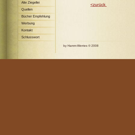
Alte Ziegellei
<zurück
we
Quellen
Bücher Empfehlung
Werbung
Kontakt
Schlusswort
by Hamm-Werries © 2008