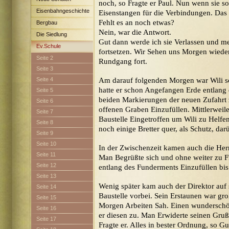
noch, so Fragte er Paul. Nun wenn sie so
Eisenbahngeschichte
Eisenstangen für die Verbindungen. Das 
Fehlt es an noch etwas?
Bergbau
Nein, war die Antwort.
Die Siedlung
Gut dann werde ich sie Verlassen und m
Maximilian
Ev.Schule
fortsetzen. Wir Sehen uns Morgen wieder
Seite 2
Rundgang fort.
Seite 3
Seite 4
Am darauf folgenden Morgen war Wili sc
hatte er schon Angefangen Erde entlang
Seite 5
beiden Markierungen der neuen Zufahrt
Seite 6
offenen Graben Einzufüllen. Mittlerweil
Seite 7
Baustelle Eingetroffen um Wili zu Helfe
Seite 8
noch einige Bretter quer, als Schutz, dar
Seite 9
Seite 10
In der Zwischenzeit kamen auch die Herr
Seite 11
Man Begrüßte sich und ohne weiter zu 
Seite 12
entlang des Funderments Einzufüllen bis
Seite 13
Wenig später kam auch der Direktor auf
Seite 14
Baustelle vorbei. Sein Erstaunen war gro
Seite 15
Morgen Arbeiten Sah. Einen wunderschö
Seite 16
er diesen zu. Man Erwiderte seinen Gruß.
Seite 17
Fragte er. Alles in bester Ordnung, so G