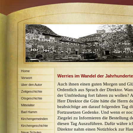
Home
Werries im Wandel der Jahrhunderte
Vorwort
Auch ihnen einen guten Morgen und Glü
über den Autor
Ordentlich aus Sprach der Direktor. Wan
Zeitgeschichte
der Umfriedung fort fahren zu wollen? 
Otsgeschichte
Herr Direktor die Güte hätte die Herrn 
Mittelalter
beabsichtige am darauf folgenden Tag d
Fortzusetzen Gedenke. Und wenn er noch
Bad Hamm
Ziegelei zu Informieren die Bestellung d
Kirchengemeinden
diesen Tag Auszuführen. Dafür währe ic
Kirchengeschichte
Direktor nahm einen Notizblock zur Hand
Neue Schulen